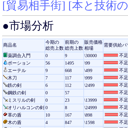
[貿易相手街]
[本と技術の
●市場分析
今期の
前期の
販売価格
商品名
需要供給バ
総売上数
総売上数
相場
不
薬調合入門
0
9
\30000
不
ポーション
56
1495
\99
不
エーテル
9
668
\499
不
木刀
7
117
\999
不
鉄の剣
6
112
\2499
不
鋼鉄の剣
0
57
不
ミスリルの剣
0
23
\13999
不
オリハルコンの剣
0
8
\24999
不
革の盾
10
167
\898
不
木の盾
4
847
\1598