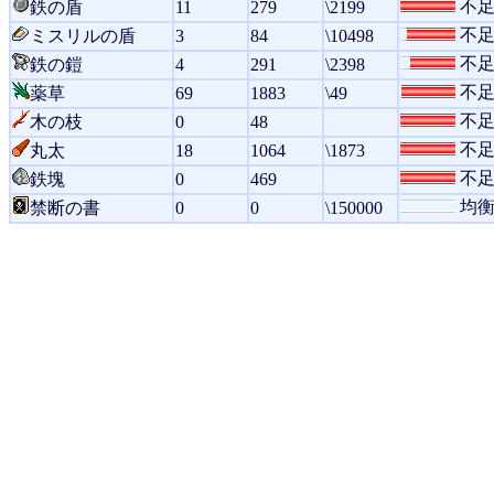
不
鉄の盾
11
279
\2199
不
ミスリルの盾
3
84
\10498
不
鉄の鎧
4
291
\2398
不
薬草
69
1883
\49
不
木の枝
0
48
不
丸太
18
1064
\1873
不
鉄塊
0
469
均
禁断の書
0
0
\150000