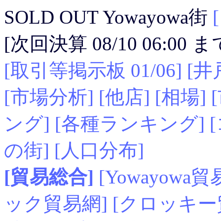
SOLD OUT Yowayowa街
[次回決算 08/10 06:00
[取引等掲示板 01/06]
[井
[市場分析]
[他店]
[相場]
ング]
[各種ランキング]
の街]
[人口分布]
[貿易総合]
[Yowayowa貿
ック貿易網]
[クロッキー